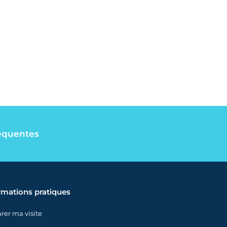
équentes
rmations pratiques
rer ma visite