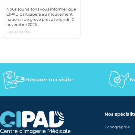
Nous souhaitons vous informer que
CIPAD participera au mouvement
national de grève prévu le lundi 10
novembre 2025...
Lire la suite...
Préparer ma visite
N
Nos spécialit
Échographie