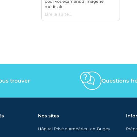
pour vos examens d’imagerie
médicale.
Lire la suite...
ous trouver
Questions fr
és
Nos sites
Info
Hôpital Privé d’Ambérieu-en-Bugey
Prépa