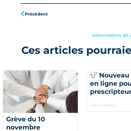
Précédent
Précédent
Informations de 
Ces articles pourrai
Nouveau 
en ligne pou
prescripteu
Lire la suite...
Grève du 10
novembre