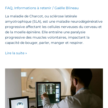
FAQ
,
Informations à retenir
/
Gaëlle Blineau
La maladie de Charcot, ou sclérose latérale
amyotrophique (SLA), est une maladie neurodégénérative
progressive affectant les cellules nerveuses du cerveau et
de la moelle épinière. Elle entraîne une paralysie
progressive des muscles volontaires, impactant la
capacité de bouger, parler, manger et respirer.
Lire la suite »
IRM
au
CIPAD
:
Réponses
à
Vos
Inquiétudes