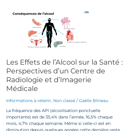
Les
Effets
de
l’Alcool
sur
la
Santé
:
Les Effets de l’Alcool sur la Santé :
Perspectives
d’un
Perspectives d’un Centre de
Centre
Radiologie et d’Imagerie
de
Médicale
Radiologie
et
Informations à retenir
,
Non classé
/
Gaëlle Blineau
d’Imagerie
Médicale
La fréquence des API (alcoolisation ponctuelle
importante) est de 35,4% dans l’année, 16,5% chaque
mois, 4,7% chaque semaine. Même si celle-ci est en
diminution depuis quelques années cette dernière reste