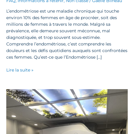
FAQ
,
Informations à retenir
,
Non classé
/
Gaëlle Blineau
Invisible
mais
L’endométriose est une maladie chronique qui touche
DévastatriceL
environ 10% des femmes en âge de procréer, soit des
millions de femmes à travers le monde. Malgré sa
prévalence, elle demeure souvent méconnue, mal
diagnostiquée, et trop souvent sous-estimée.
Comprendre l’endométriose, c’est comprendre les
douleurs et les défis quotidiens auxquels sont confrontées
ces femmes. Qu’est-ce que l’Endométriose […]
Lire la suite »
Nouvelle
IRM
GE
Voyager
au
CIPAD