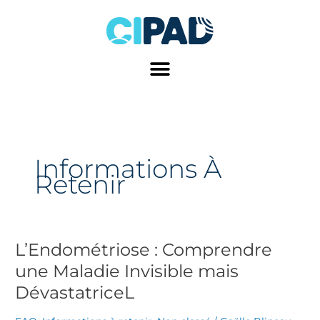
Aller
au
contenu
Informations À
Retenir
L’Endométriose : Comprendre
L’Endométriose
:
une Maladie Invisible mais
Comprendre
DévastatriceL
une
Maladie