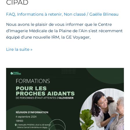
CIPAD
FAQ
,
Informations à retenir
,
Non classé
/
Gaëlle Blineau
Nous avons le plaisir de vous informer que le Centre
d’Imagerie Médicale de la Plaine de l’Ain s’est récemment
équipé d’une nouvelle IRM, la GE Voyager,
Lire la suite »
FRANCE
ALZHEIMER
DE
L’AIN