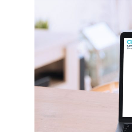
Nouveau
lien
de
téléchargement
des
résultats